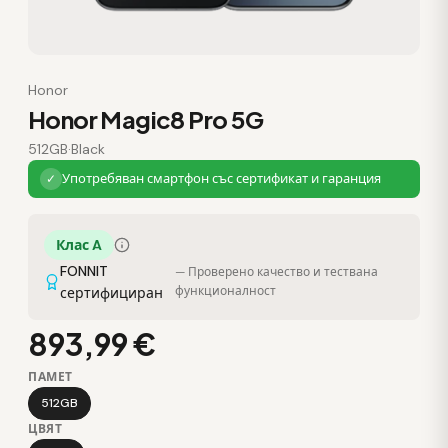
Honor
Honor Magic8 Pro 5G
512GB
·
Black
Употребяван смартфон със сертификат и гаранция
✓
Клас A
FONNIT
— Проверено качество и тествана
функционалност
сертифициран
893,99 €
ПАМЕТ
512GB
ЦВЯТ