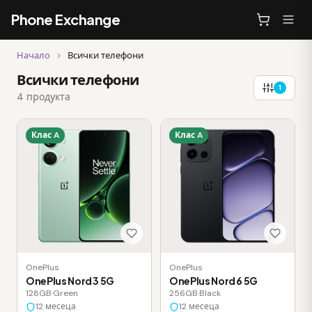
Phone Exchange
Начало
>
Всички телефони
Всички телефони
1
4 продукта
Клас A
Клас A
OnePlus
OnePlus
OnePlus Nord 3 5G
OnePlus Nord 6 5G
128GB
·
Green
256GB
·
Black
12 месеца
12 месеца