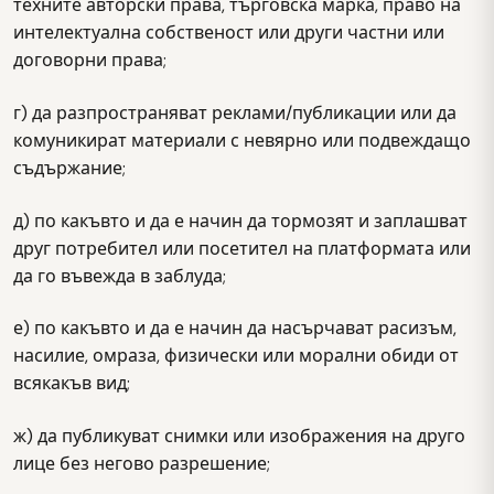
техните авторски права, търговска марка, право на
интелектуална собственост или други частни или
договорни права;
г) да разпространяват реклами/публикации или да
комуникират материали с невярно или подвеждащо
съдържание;
д) по какъвто и да е начин да тормозят и заплашват
друг потребител или посетител на платформата или
да го въвежда в заблуда;
е) по какъвто и да е начин да насърчават расизъм,
насилие, омраза, физически или морални обиди от
всякакъв вид;
ж) да публикуват снимки или изображения на друго
лице без негово разрешение;