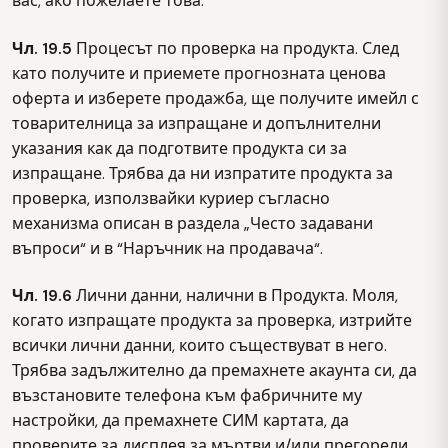
вас, ако пожелаете това.
Чл. 19.5
Процесът по проверка на продукта. След
като получите и приемете прогнозната ценова
оферта и изберете продажба, ще получите имейл с
товарителница за изпращане и допълнителни
указания как да подготвите продукта си за
изпращане. Трябва да ни изпратите продукта за
проверка, използвайки куриер съгласно
механизма описан в раздела „Често задавани
въпроси“ и в “Наръчник на продавача“.
Чл. 19.6
Лични данни, налични в Продукта. Моля,
когато изпращате продукта за проверка, изтрийте
всички лични данни, които съществуват в него.
Трябва задължително да премахнете акаунта си, да
възстановите телефона към фабричните му
настройки, да премахнете СИМ картата, да
проверите за дисплея за мъртви и/или прегорели