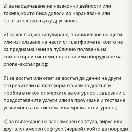
з) за насърчаване на незаконни дейности или
такива, които биха довели до нараняване или
посегателство върху друг човек;
и) за достъп, манипулиране, причиняване на щети
или използване на части от платформата, които не
са предназначени за публично ползване, на
компютърни системи, сървъри или оборудване на
phone-exchange.bg;
й) за достъп или опит за достъп до данни на други
потребители на платформата или за достъп и
пробив в някоя от мерките за сигурност, свързани с
предоставяните услуги или за проучване и тестване
уязвимостта на система или мрежа за сигурност;
к) за въвеждане на злонамерен софтуер, вирус или
друг злонамерен софтуер (червей), който да повреди