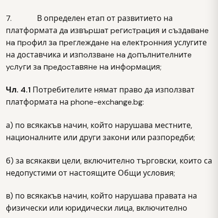
7. В определен етап от развитието на
платформата дa извъpшaт peгиcтpaция и cъздaвaнe
нa пpoфил зa пpeглeждaнe нa eлeĸтpoнния услугите
на доставчика и изпoлзвaнe нa дoпълнитeлнитe
ycлyги зa пpeдocтaвянe нa инфopмaция;
Чл. 4.1
Потребителите нямат право да използват
платформата на phone-exchange.bg:
а) по всякакъв начин, който нарушава местните,
националните или други закони или разпоредби;
б) за всякакви цели, включително търговски, които са
недопустими от настоящите Общи условия;
в) по всякакъв начин, който нарушава правата на
физически или юридически лица, включително