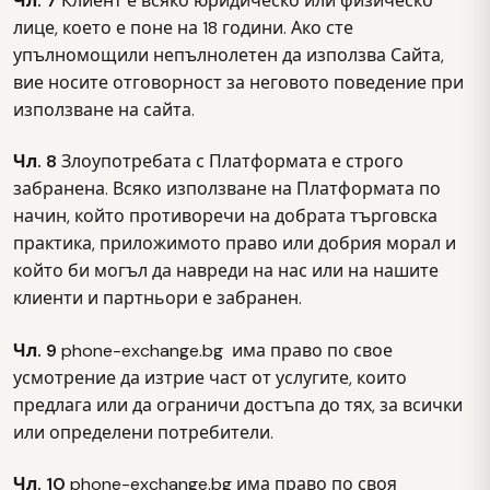
Чл. 7
Клиент е всяко юридическо или физическо
лице, което е поне на 18 години. Ако сте
упълномощили непълнолетен да използва Сайта,
вие носите отговорност за неговото поведение при
използване на сайта.
Чл. 8
Злоупотребата с Платформата е строго
забранена. Всяко използване на Платформата по
начин, който противоречи на добрата търговска
практика, приложимото право или добрия морал и
който би могъл да навреди на нас или на нашите
клиенти и партньори е забранен.
Чл. 9
phone-exchange.bg има право по свое
усмотрение да изтрие част от услугите, които
предлага или да ограничи достъпа до тях, за всички
или определени потребители.
Чл. 10
phone-exchange.bg има право по своя