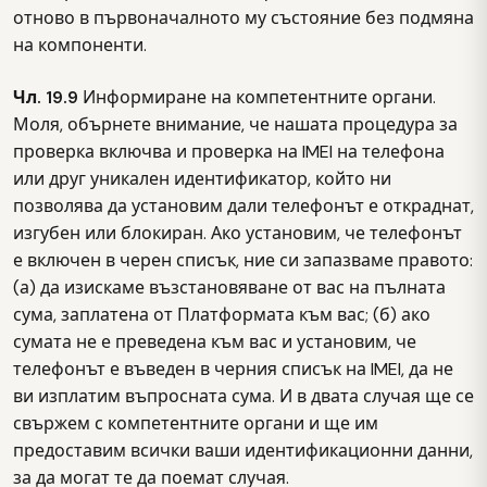
отново в първоначалното му състояние без подмяна
на компоненти.
Чл. 19.9
Информиране на компетентните органи.
Моля, обърнете внимание, че нашата процедура за
проверка включва и проверка на IMEI на телефона
или друг уникален идентификатор, който ни
позволява да установим дали телефонът е откраднат,
изгубен или блокиран. Ако установим, че телефонът
е включен в черен списък, ние си запазваме правото:
(а) да изискаме възстановяване от вас на пълната
сума, заплатена от Платформата към вас; (б) ако
сумата не е преведена към вас и установим, че
телефонът е въведен в черния списък на IMEI, да не
ви изплатим въпросната сума. И в двата случая ще се
свържем с компетентните органи и ще им
предоставим всички ваши идентификационни данни,
за да могат те да поемат случая.