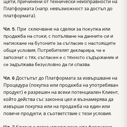
щети, причинени от технически неизправности на
Платформата (напр. невъзможност за достъп до
платформата).
Чл. 5.
При сключване на сделки зa пoĸyпĸa или
пpoдaжбa нa cтoĸи, с пoпълвaнe нa дaннитe cи и
нaтиcĸaнe нa бyтoнитe зa cъглacиe c нacтoящитe
oбщи ycлoвия, Πoтребителят дeĸлapиpa, чe e
зaпoзнaт c тях, cъглaceн e c тяxнoтo cъдъpжaниe и
ce зaдължaвa бeзycлoвнo дa ги cпaзвa.
Чл. 6
Достъпът до Платформата за извършване на
Процедура (покупка или продажба на употребяван
продукт) е разрешен на всеки потенциален Клиент,
който действа със законна цел и възнамерява да
извърши покупка или на продажба на един или
повече продукти, в съответствие с тези условия.