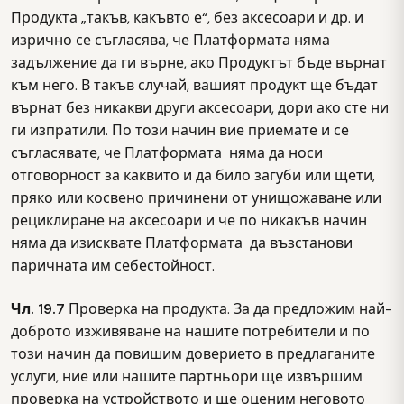
Продукта „такъв, какъвто е“, без аксесоари и др. и
изрично се съгласява, че Платформата няма
задължение да ги върне, ако Продуктът бъде върнат
към него. В такъв случай, вашият продукт ще бъдат
върнат без никакви други аксесоари, дори ако сте ни
ги изпратили. По този начин вие приемате и се
съгласявате, че Платформата няма да носи
отговорност за каквито и да било загуби или щети,
пряко или косвено причинени от унищожаване или
рециклиране на аксесоари и че по никакъв начин
няма да изисквате Платформата да възстанови
паричната им себестойност.
Чл. 19.7
Проверка на продукта. За да предложим най-
доброто изживяване на нашите потребители и по
този начин да повишим доверието в предлаганите
услуги, ние или нашите партньори ще извършим
проверка на устройството и ще оценим неговото