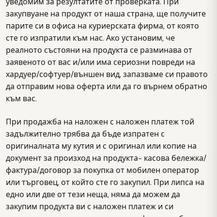
уведомим за резултатите от проверката. При
закупвуане на продукт от наша страна, ще получите
парите си в офиса на куриерската фирма, от която
сте го изпратили към нас. Ако установим, че
реалното състояни на продукта се разминава от
заявеното от вас и/или има сериозни повреди на
хардуер/софтуер/външен вид, запазваме си правото
да отправим нова оферта или да го върнем обратно
към вас.
При продажба на наложен с наложен платеж той
задължително трябва да бъде изпратен с
оригиналната му кутия и с оригинал или копие на
документ за произход на продукта- касова бележка/
фактура/договор за покупка от мобилен оператор
или търговец, от който сте го закупил. При липса на
едно или две от тези неща, няма да можем да
закупим продукта ви с наложен платеж и си