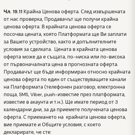
Чл. 19.11
Крайна Ценова оферта. След извършената
от нас проверка, Продавачът ще получи крайна
ценова оферта. В крайната ценова оферта се
посочва цената, която Платформата ще Ви заплати
за Вашето устройство, както и допълнителните
условия за сделката. Цената в крайната ценова
оферта може да е същата, по-ниска или по-висока
от първоначалната цена в прогнозната оферта.
Продавачът ще бъде информиран относно крайната
ценова оферта по един от съществуващите канали
на Платформата (телефонен разговор, електронна
поща, SMS, Viber, push-известие през платформата,
известие в акаунта и т.н.). Ще имате период от 3
календарни дни, за да приемете получената ценова
оферта. С приемането на крайната ценова оферта,
вие приемате и Общите условия, с което
декларирате, че сте: