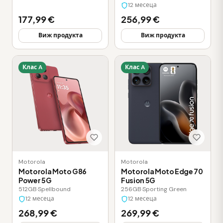
12 месеца
177,99 €
256,99 €
Виж продукта
Виж продукта
Клас A
Клас A
Motorola
Motorola
Motorola Moto G86
Motorola Moto Edge 70
Power 5G
Fusion 5G
512GB
·
Spellbound
256GB
·
Sporting Green
12 месеца
12 месеца
268,99 €
269,99 €