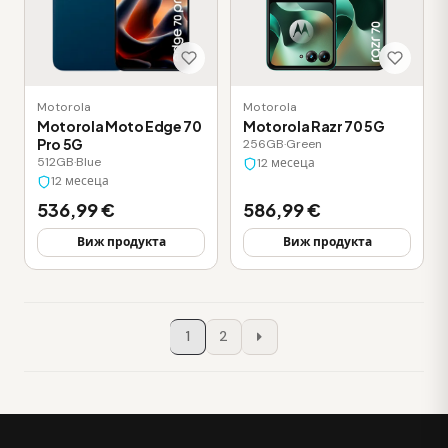
Motorola
Motorola
Motorola Moto Edge 70
Motorola Razr 70 5G
Pro 5G
256GB
·
Green
512GB
·
Blue
12 месеца
12 месеца
536,99 €
586,99 €
Виж продукта
Виж продукта
1
2