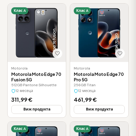
Клас A
Клас A
Motorola
Motorola
Motorola Moto Edge 70
Motorola Moto Edge 70
Fusion 5G
Pro 5G
512GB
·
Pantone Silhouette
256GB
·
Titan
12 месеца
12 месеца
311,99 €
461,99 €
Виж продукта
Виж продукта
Клас A
Клас A