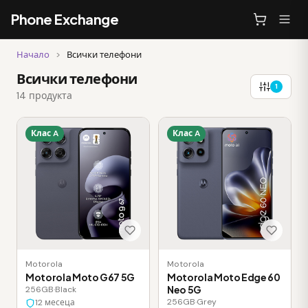
Phone Exchange
Начало
>
Всички телефони
Всички телефони
1
14 продукта
Клас A
Клас A
Motorola
Motorola
Motorola Moto G67 5G
Motorola Moto Edge 60
Neo 5G
256GB
·
Black
256GB
·
Grey
12 месеца