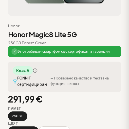
Honor
Honor Magic8 Lite 5G
256GB
·
Forest Green
Употребяван смартфон със сертификат и гаранция
✓
Клас A
FONNIT
— Проверено качество и тествана
функционалност
сертифициран
291,99 €
ПАМЕТ
256GB
ЦВЯТ