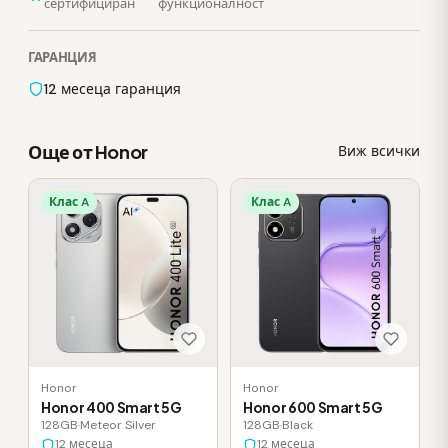
сертифициран
функционалност
ГАРАНЦИЯ
12 месеца гаранция
Още от Honor
Виж всички
Клас A
Клас A
Honor
Honor
Honor 400 Smart 5G
Honor 600 Smart 5G
128GB
·
Meteor Silver
128GB
·
Black
12 месеца
12 месеца