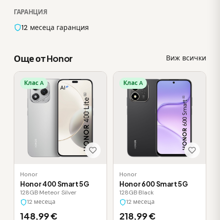
ГАРАНЦИЯ
12 месеца гаранция
Още от Honor
Виж всички
Клас A
Клас A
Honor
Honor
Honor 400 Smart 5G
Honor 600 Smart 5G
128GB
·
Meteor Silver
128GB
·
Black
12 месеца
12 месеца
148,99 €
218,99 €