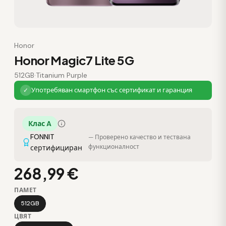
Honor
Honor Magic7 Lite 5G
512GB
·
Titanium Purple
Употребяван смартфон със сертификат и гаранция
✓
Клас A
FONNIT
— Проверено качество и тествана
функционалност
сертифициран
268,99 €
ПАМЕТ
512GB
ЦВЯТ