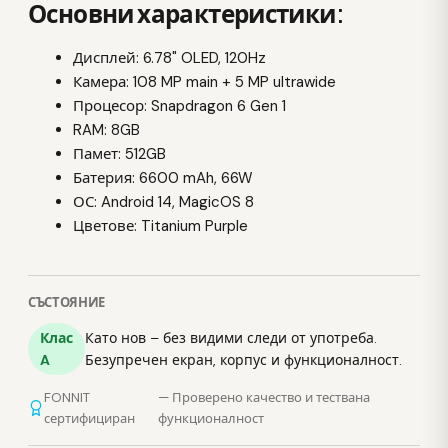
Основни характеристики:
Дисплей: 6.78" OLED, 120Hz
Камера: 108 MP main + 5 MP ultrawide
Процесор: Snapdragon 6 Gen 1
RAM: 8GB
Памет: 512GB
Батерия: 6600 mAh, 66W
ОС: Android 14, MagicOS 8
Цветове: Titanium Purple
СЪСТОЯНИЕ
Клас
Като нов – без видими следи от употреба.
A
Безупречен екран, корпус и функционалност.
FONNIT
— Проверено качество и тествана
сертифициран
функционалност