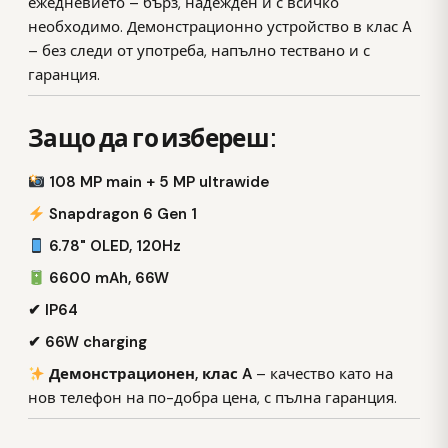
ежедневието – бърз, надежден и с всичко
необходимо. Демонстрационно устройство в клас A
– без следи от употреба, напълно тествано и с
гаранция.
Защо да го избереш:
108 MP main + 5 MP ultrawide
Snapdragon 6 Gen 1
6.78" OLED, 120Hz
6600 mAh, 66W
✔ IP64
✔ 66W charging
Демонстрационен, клас A
– качество като на
нов телефон на по-добра цена, с пълна гаранция.