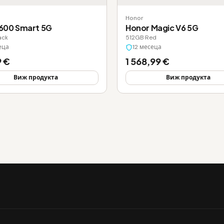
Honor
600 Smart 5G
Honor Magic V6 5G
ack
512GB
·
Red
еца
12 месеца
9 €
1 568,99 €
Виж продукта
Виж продукта