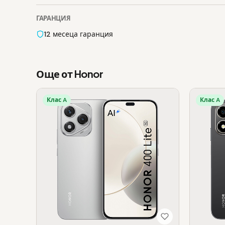
ГАРАНЦИЯ
12 месеца гаранция
Още от Honor
Клас A
Клас A