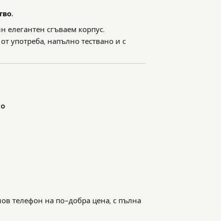
тво.
ин елегантен сгъваем корпус.
от употреба, напълно тествано и с
to
нов телефон на по-добра цена, с пълна