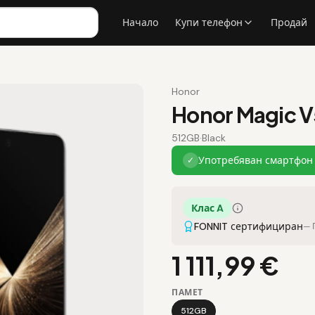
Начало
Купи телефон
Продай
Honor
Honor Magic V
512GB
·
Black
Употребяван смартфон 
✓
Клас A
FONNIT сертифициран
— 
1 111,99 €
ПАМЕТ
512GB