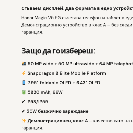
Сгъваем дисплей. Два формата в едно устройс
Honor Magic V5 5G съчетава телефон и таблет в ед
Демонстрационно устройство в клас A – без следи 
гаранция.
Защо да го избереш:
50 MP wide + 50 MP ultrawide + 64 MP telepho
Snapdragon 8 Elite Mobile Platform
7.95" foldable OLED + 6.43" OLED
5820 mAh, 66W
✔ IP58/IP59
✔ 50W безжично зареждане
Демонстрационен, клас A
– качество като на 
гаранция.