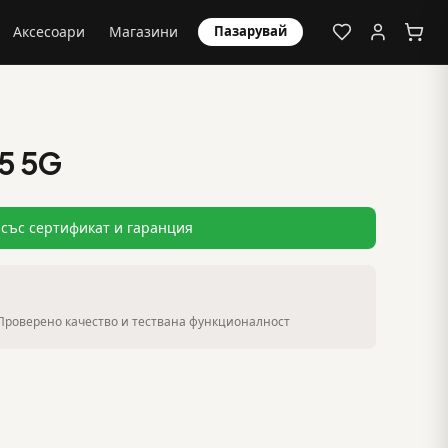
Аксесоари
Магазини
Пазарувай
5 5G
със сертификат и гаранция
Проверено качество и тествана функционалност