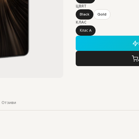
ЦВЯТ
Black
Gold
КЛАС
Клас A
Отзиви