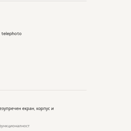
 telephoto
Безупречен екран, корпус и
 функционалност