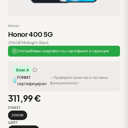
Honor
Honor 400 5G
256GB
·
Midnight Black
Употребяван смартфон със сертификат и гаранция
✓
Клас A
FONNIT
— Проверено качество и тествана
функционалност
сертифициран
311,99 €
ПАМЕТ
256GB
ЦВЯТ