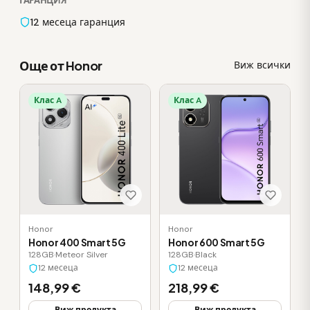
ГАРАНЦИЯ
12 месеца гаранция
Още от Honor
Виж всички
Клас A
Клас A
Honor
Honor
Honor 400 Smart 5G
Honor 600 Smart 5G
128GB
·
Meteor Silver
128GB
·
Black
12 месеца
12 месеца
148,99 €
218,99 €