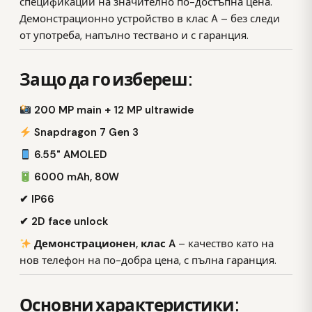
спецификации на значително по-достъпна цена.
Демонстрационно устройство в клас A – без следи
от употреба, напълно тествано и с гаранция.
Защо да го избереш:
200 MP main + 12 MP ultrawide
Snapdragon 7 Gen 3
6.55" AMOLED
6000 mAh, 80W
✔ IP66
✔ 2D face unlock
Демонстрационен, клас A
– качество като на
нов телефон на по-добра цена, с пълна гаранция.
Основни характеристики: