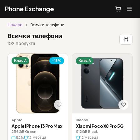
Phone Exchange
Начало
>
Всички телефони
Всички телефони
102 продукта
Клас A
-13%
Клас A
Apple
Xiaomi
Apple iPhone 13 Pro Max
Xiaomi Poco X8 Pro 5G
256GB
·
Green
512GB
·
Black
82%
12 месеца
12 месеца