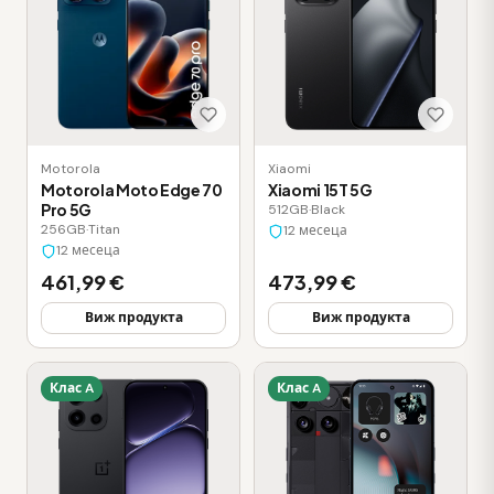
Motorola
Xiaomi
Motorola Moto Edge 70
Xiaomi 15T 5G
Pro 5G
512GB
·
Black
256GB
·
Titan
12 месеца
12 месеца
461,99 €
473,99 €
Виж продукта
Виж продукта
Клас A
Клас A