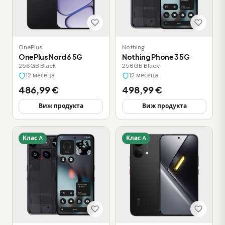
OnePlus
Nothing
OnePlus Nord 6 5G
Nothing Phone 3 5G
256GB
·
Black
256GB
·
Black
12 месеца
12 месеца
486,99 €
498,99 €
Виж продукта
Виж продукта
Клас A
Клас A