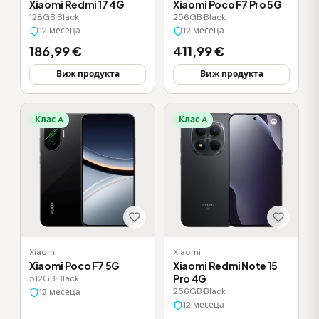
Xiaomi Redmi 17 4G
Xiaomi Poco F7 Pro 5G
128GB
·
Black
256GB
·
Black
12 месеца
12 месеца
186,99 €
411,99 €
Виж продукта
Виж продукта
Клас A
Клас A
Xiaomi
Xiaomi
Xiaomi Poco F7 5G
Xiaomi Redmi Note 15
Pro 4G
512GB
·
Black
256GB
·
Black
12 месеца
12 месеца