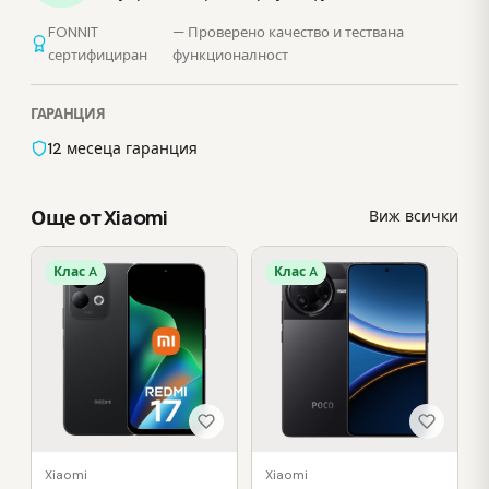
FONNIT
— Проверено качество и тествана
сертифициран
функционалност
ГАРАНЦИЯ
12 месеца гаранция
Още от Xiaomi
Виж всички
Клас A
Клас A
Xiaomi
Xiaomi