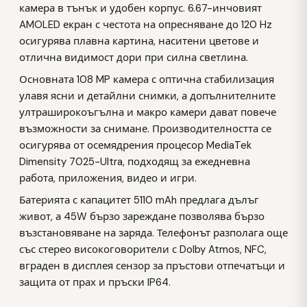
камера в тънък и удобен корпус. 6.67-инчовият
AMOLED екран с честота на опресняване до 120 Hz
осигурява плавна картина, наситени цветове и
отлична видимост дори при силна светлина.
Основната 108 MP камера с оптична стабилизация
улавя ясни и детайлни снимки, а допълнителните
ултраширокоъгълна и макро камери дават повече
възможности за снимане. Производителността се
осигурява от осемядрения процесор MediaTek
Dimensity 7025-Ultra, подходящ за ежедневна
работа, приложения, видео и игри.
Батерията с капацитет 5110 mAh предлага дълъг
живот, а 45W бързо зареждане позволява бързо
възстановяване на заряда. Телефонът разполага още
със стерео високоговорители с Dolby Atmos, NFC,
вграден в дисплея сензор за пръстови отпечатъци и
защита от прах и пръски IP64.