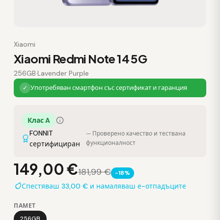
Xiaomi
Xiaomi Redmi Note 14 5G
256GB
·
Lavender Purple
Употребяван смартфон със сертификат и гаранция
✓
Клас A
FONNIT
— Проверено качество и тествана
функционалност
сертифициран
149,00 €
181,99 €
-18%
Спестяваш 33,00 € и намаляваш е-отпадъците
ПАМЕТ
256GB