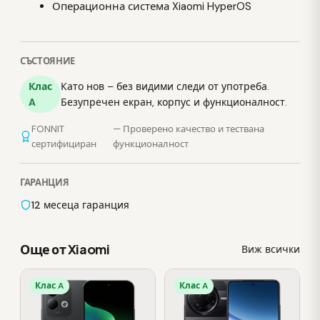
Операционна система Xiaomi HyperOS
СЪСТОЯНИЕ
Клас
Като нов – без видими следи от употреба.
A
Безупречен екран, корпус и функционалност.
FONNIT
— Проверено качество и тествана
сертифициран
функционалност
ГАРАНЦИЯ
12 месеца гаранция
Още от Xiaomi
Виж всички
Клас A
Клас A