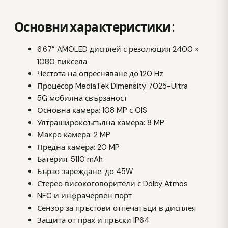
Основни характеристики:
6.67” AMOLED дисплей с резолюция 2400 ×
1080 пиксела
Честота на опресняване до 120 Hz
Процесор MediaTek Dimensity 7025-Ultra
5G мобилна свързаност
Основна камера: 108 MP с OIS
Ултраширокоъгълна камера: 8 MP
Макро камера: 2 MP
Предна камера: 20 MP
Батерия: 5110 mAh
Бързо зареждане: до 45W
Стерео високоговорители с Dolby Atmos
NFC и инфрачервен порт
Сензор за пръстови отпечатъци в дисплея
Защита от прах и пръски IP64