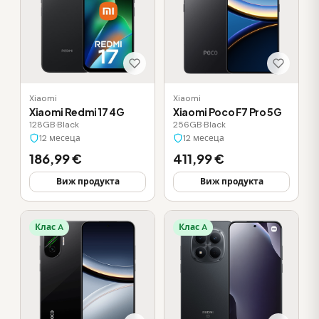
Xiaomi
Xiaomi
Xiaomi Redmi 17 4G
Xiaomi Poco F7 Pro 5G
128GB
·
Black
256GB
·
Black
12 месеца
12 месеца
186,99 €
411,99 €
Виж продукта
Виж продукта
Клас A
Клас A