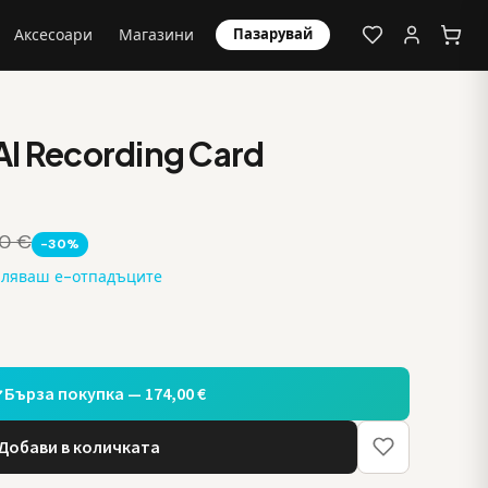
Аксесоари
Магазини
Пазарувай
I Recording Card
0 €
-30%
аляваш е-отпадъците
Бърза покупка — 174,00 €
Добави в количката