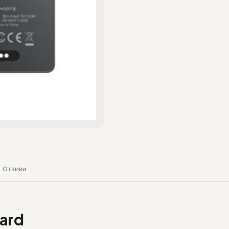
Отзиви
ard