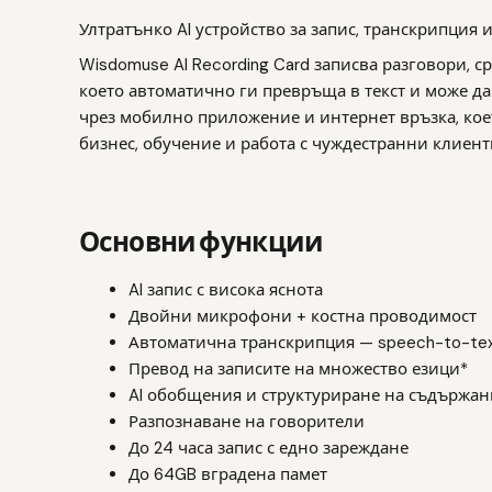
Ултратънко AI устройство за запис, транскрипция 
Wisdomuse AI Recording Card записва разговори, с
което автоматично ги превръща в текст и може да
чрез мобилно приложение и интернет връзка, кое
бизнес, обучение и работа с чуждестранни клиент
Основни функции
AI запис с висока яснота
Двойни микрофони + костна проводимост
Автоматична транскрипция — speech-to-te
Превод на записите на множество езици*
AI обобщения и структуриране на съдържан
Разпознаване на говорители
До 24 часа запис с едно зареждане
До 64GB вградена памет