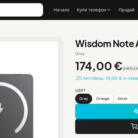
Начало
Купи телефон
Продай
Wisdom Note A
Gray
174,00 €
249,0
Спестяваш 75,00 € и нам
ЦВЯТ
Gray
Orange
Silver