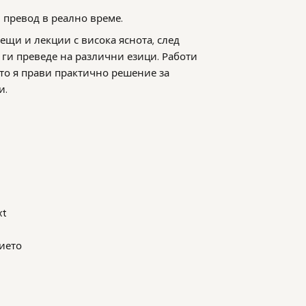
и превод в реално време.
рещи и лекции с висока яснота, след
 ги преведе на различни езици. Работи
то я прави практично решение за
и.
xt
ието