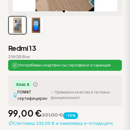
Redmi 13
256GB
·
Blue
Употребяван смартфон със сертификат и гаранция
✓
Клас A
FONNIT
— Проверено качество и тествана
функционалност
сертифициран
99,00 €
331,00 €
-70%
Спестяваш 232,00 € и намаляваш е-отпадъците