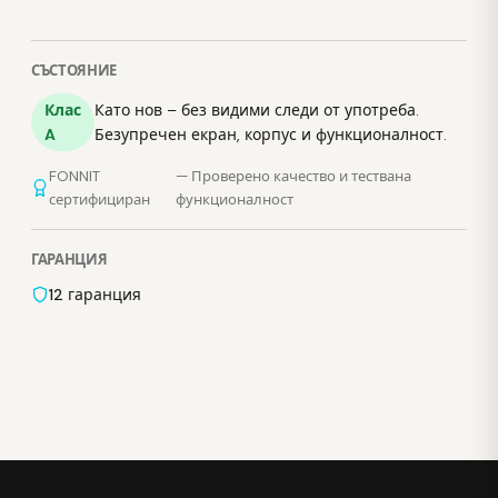
СЪСТОЯНИЕ
Клас
Като нов – без видими следи от употреба.
A
Безупречен екран, корпус и функционалност.
FONNIT
— Проверено качество и тествана
сертифициран
функционалност
ГАРАНЦИЯ
12 гаранция