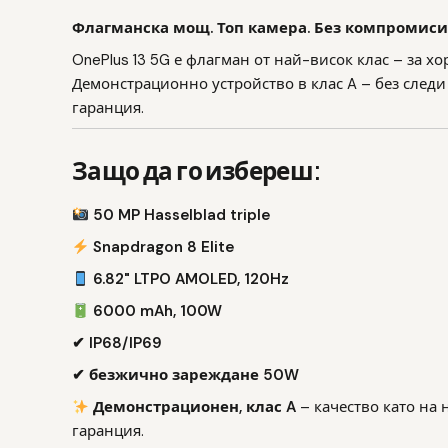
Флагманска мощ. Топ камера. Без компромиси
OnePlus 13 5G е флагман от най-висок клас – за хо
Демонстрационно устройство в клас A – без следи 
гаранция.
Защо да го избереш:
50 MP Hasselblad triple
Snapdragon 8 Elite
6.82" LTPO AMOLED, 120Hz
6000 mAh, 100W
✔ IP68/IP69
✔ безжично зареждане 50W
Демонстрационен, клас A
– качество като на 
гаранция.