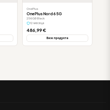
OnePlus
OnePlus Nord 6 5G
256GB
·
Black
12 месеца
486,99 €
Виж продукта