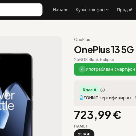
Начало
Купи телефон
Продай
OnePlus
OnePlus 13 5G
256GB
·
Black Eclipse
Употребяван смартфон 
✓
Клас A
FONNIT сертифициран
— 
723,99 €
ПАМЕТ
256GB