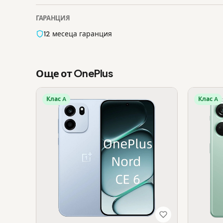
ГАРАНЦИЯ
12 месеца гаранция
Още от OnePlus
Клас A
Клас A