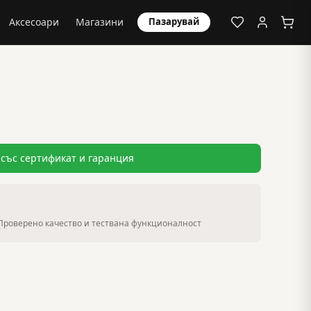
Аксесоари
Магазини
Пазарувай
със сертификат и гаранция
Проверено качество и тествана функционалност