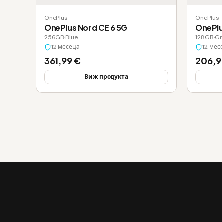
OnePlus
OnePlus
OnePlus Nord CE 6 5G
OnePlu
256GB
·
Blue
128GB
·
Gr
12 месеца
12 мес
361,99 €
206,9
Виж продукта