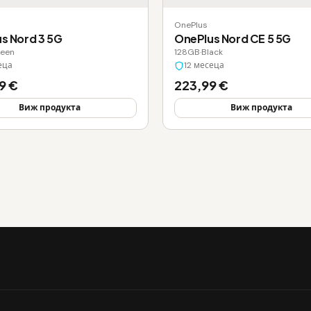
OnePlus
s Nord 3 5G
OnePlus Nord CE 5 5G
een
128GB
·
Black
еца
12 месеца
9 €
223,99 €
Виж продукта
Виж продукта