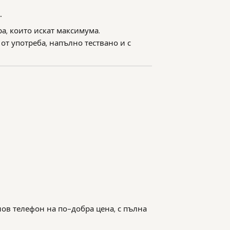
.
ра, които искат максимума.
от употреба, напълно тествано и с
нов телефон на по-добра цена, с пълна