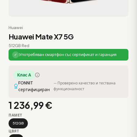
Huawei
Huawei Mate X7 5G
512GB
·
Red
Употребяван смартфон със сертификат и гаранция
✓
Клас A
FONNIT
— Проверено качество и тествана
функционалност
сертифициран
1 236,99 €
ПАМЕТ
512GB
ЦВЯТ