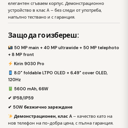
елегантен сгъваем корпус. Демонстрационно
устройство в клас A – без следи от употреба,
напълно тествано и с гаранция.
Защо да го избереш:
50 MP main + 40 MP ultrawide + 50 MP telephoto
+ 8 MP front
Kirin 9030 Pro
8.0" foldable LTPO OLED + 6.49" cover OLED,
120Hz
5600 mAh, 66W
✔ IP58/IP59
✔ 50W безжично зареждане
Демонстрационен, клас A
– качество като на
нов телефон на по-добра цена, с пълна гаранция.