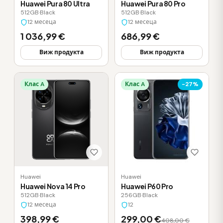
Huawei Pura 80 Ultra
Huawei Pura 80 Pro
512GB
·
Black
512GB
·
Black
12 месеца
12 месеца
1 036,99 €
686,99 €
Виж продукта
Виж продукта
Клас A
Клас A
-27%
Huawei
Huawei
Huawei Nova 14 Pro
Huawei P60 Pro
512GB
·
Black
256GB
·
Black
12 месеца
12
398,99 €
299,00 €
408,00 €