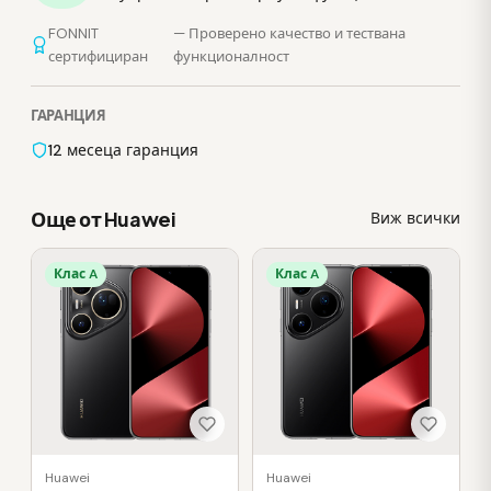
FONNIT
— Проверено качество и тествана
сертифициран
функционалност
ГАРАНЦИЯ
12 месеца гаранция
Още от Huawei
Виж всички
Клас A
Клас A
Huawei
Huawei