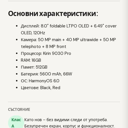
Основни характеристики:
Дисплей: 8.0" foldable LTPO OLED + 6.49" cover
OLED, 120Hz
Камера: 50 MP main + 40 MP ultrawide + 50 MP
telephoto + 8 MP front
Процесор: Kirin 9030 Pro
RAM: 16GB
Памет: 512GB
Батерия: 5600 mAh, 66W
ОС: HarmonyOS 6.0
Цветове: Black, Red
СЪСТОЯНИЕ
Клас
Като нов – без видими следи от употреба.
A
Безупречен екран, корпус и функционалност.