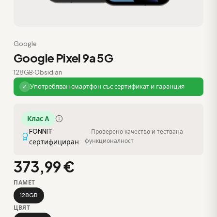
Google
Google Pixel 9a 5G
128GB
·
Obsidian
Употребяван смартфон със сертификат и гаранция
✓
Клас A
FONNIT
— Проверено качество и тествана
функционалност
сертифициран
373,99 €
ПАМЕТ
128GB
ЦВЯТ