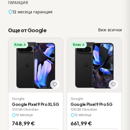
ГАРАНЦИЯ
12 месеца гаранция
Още от Google
Виж всички
Клас A
Клас A
Google
Google
Google Pixel 9 Pro XL 5G
Google Pixel 9 Pro 5G
512GB
·
Obsidian
128GB
·
Obsidian
12 месеца
12 месеца
748,99 €
661,99 €