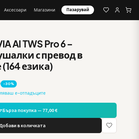
Аксесоари
Магазини
Пазарувай
A AI TWS Pro 6 –
шалки с превод в
(164 езика)
€
-30%
аляваш е-отпадъците
Бърза покупка — 77,00 €
Добави в количката