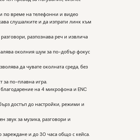
и по време на телефонни и видео
жава слушалките и да изпрати линк към
 разговори, разпознава реч и извлича
алява околния шум за по-добър фокус
озволява да чувате околната среда, без
т за по-плавна игра.
а благодарение на 4 микрофона и ENC
 бърз достъп до настройки, режими и
ен звук за музика, разговори и
о зареждане и до 30 часа общо с кейса.