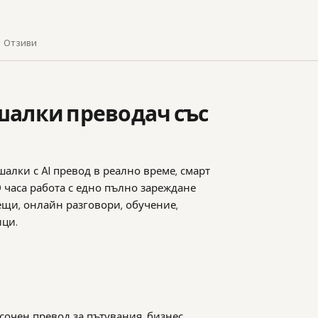
Отзиви
лушалки преводач със
алки с AI превод в реално време, смарт
 часа работа с едно пълно зареждане
рещи, онлайн разговори, обучение,
ици.
сочен превод за пътувания, бизнес