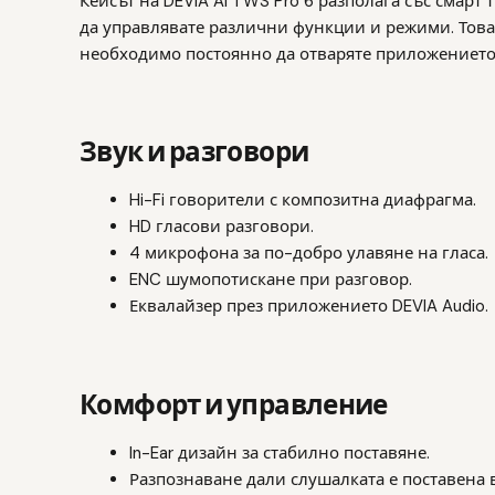
Кейсът на DEVIA AI TWS Pro 6 разполага със смарт 
да управлявате различни функции и режими. Това 
необходимо постоянно да отваряте приложението
Звук и разговори
Hi-Fi говорители с композитна диафрагма.
HD гласови разговори.
4 микрофона за по-добро улавяне на гласа.
ENC шумопотискане при разговор.
Еквалайзер през приложението DEVIA Audio.
Комфорт и управление
In-Ear дизайн за стабилно поставяне.
Разпознаване дали слушалката е поставена в