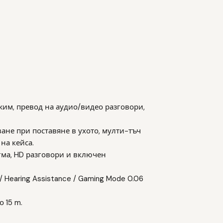
ежим, превод на аудио/видео разговори,
ване при поставяне в ухото, мулти-тъч
на кейса.
агма, HD разговори и включен
 Hearing Assistance / Gaming Mode 0.06
о 15 m.