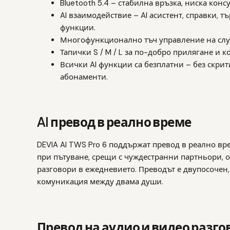
Bluetooth 5.4 – стабилна връзка, ниска конс
AI взаимодействие – AI асистент, справки, 
функции.
Многофункционално тъч управление на слу
Тапички S / M / L за по-добро прилягане и к
Всички AI функции са безплатни – без скри
абонаменти.
AI превод в реално време
DEVIA AI TWS Pro 6 поддържат превод в реално вре
при пътуване, срещи с чуждестранни партньори, 
разговори в ежедневието. Преводът е двупосочен,
комуникация между двама души.
Превод на аудио и видео разго