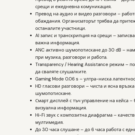
срещи и ежедневна комуникация.
Превод на аудио и видео разговори – работ
обаждания. Организаторът трябва да прите
останалите участници.
AI запис и транскрипция на срещи – записва
важна информация.
ANC активно шумопотискане до 30 dB – нам
при музика, разговори и работа.
Transparency / Hearing Assistance режим – п
да сваляте слушалките.
Gaming Mode 0.06 s – ултра-ниска латентнос
HD гласови разговори – чиста и ясна връзк
шумопотискане.
Смарт дисплей с тъч управление на кейса –
визуална информация.
Hi-Fi звук с композитна диафрагма – качеств
мултимедия.
До 30 часа слушане – до 6 часа работа с едн