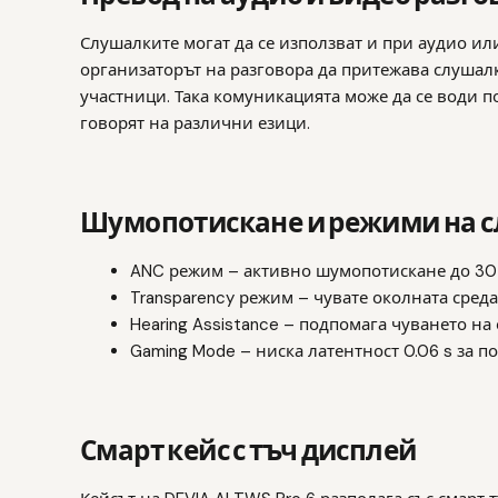
Слушалките могат да се използват и при аудио ил
организаторът на разговора да притежава слушал
участници. Така комуникацията може да се води п
говорят на различни езици.
Шумопотискане и режими на 
ANC режим – активно шумопотискане до 30 
Transparency режим – чувате околната среда,
Hearing Assistance – подпомага чуването на
Gaming Mode – ниска латентност 0.06 s за п
Смарт кейс с тъч дисплей