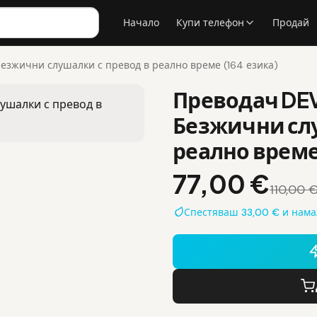
Начало
Купи телефон
Продай
Безжични слушалки с превод в реално време (164 езика)
Преводач DEVI
Безжични слу
реално време 
77,00 €
110,00 
Спестяваш 33,00 € и нам