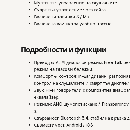
Мулти-тъч управление на слушалките.
Смарт тъч управление чрез кейса.
Включени тапички S / M / L.
Включена каишка за удобно носене.
Подробности и функции
Превод & AI: AI диалогов режим, Free Talk р
режим на гласови бележки.
Комфорт & контрол: In-Ear дизайн, разпозна
контрол на слушалките и смарт тъч дисплей 
Звук: Hi-Fi говорители с композитна диафр
еквалайзер.
Режими: ANC шумопотискане / Transparency /
s.
Свързаност: Bluetooth 5.4, стабилна връзка д
Съвместимост: Android / iOS.