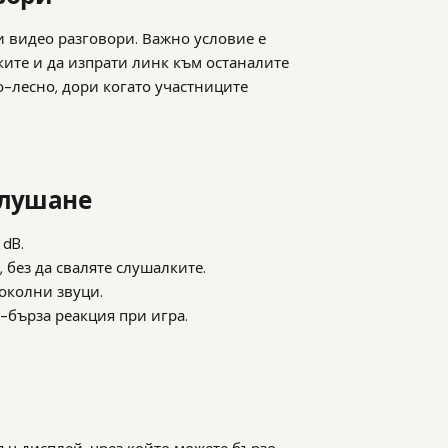
и видео разговори. Важно условие е
ките и да изпрати линк към останалите
о-лесно, дори когато участниците
слушане
dB.
 без да сваляте слушалките.
 околни звуци.
о-бърза реакция при игра.