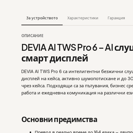
За устройството
Характеристики
Гаранция
ОПИСАНИЕ
DEVIA AI TWS Pro 6 – AI с
смарт дисплей
DEVIA AI TWS Pro 6 са интелигентни безжични слуш
дисплей на кейса, активно шумопотискане и до 30
чрез кейса. Подходящи са за пътувания, бизнес с
работа и ежедневна комуникация на различни ез
Основни предимства
Превод в реално време до 164 езика – двупо