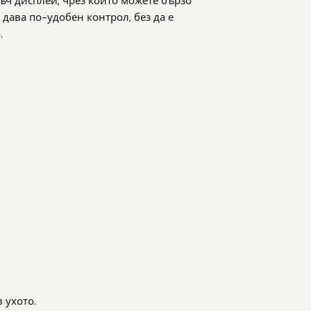
тъч дисплей, чрез който можете бързо
дава по-удобен контрол, без да е
.
 ухото.