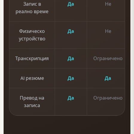
Запис в
Да
Не
реално време
Физическо
Да
Не
устройство
Транскрипция
Да
Ограничено
AI резюме
Да
Да
Превод на
Да
Ограничено
записа