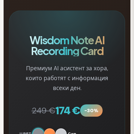
Wisdom Note AI
Recording Card
Премиум AI асистент за хора,
които работят с информация
всеки ден.
174 €
249 €
-30%
ЦВЯТ:
Сив