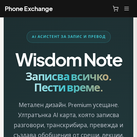
Phone Exchange
AI АСИСТЕНТ ЗА ЗАПИС И ПРЕВОД
Wisdom Note
Записва всичко.
Пести време.
Метален дизайн. Premium усещане.
Ултратънка AI карта, която записва
разговори, транскрибира, превежда и
създава обобщения от срещи, лекции,