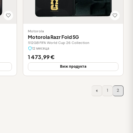
Motorola
Motorola Razr Fold 5G
512GB
·
FIFA World Cup 26 Collection
12 месеца
1 473,99 €
Виж продукта
1
2