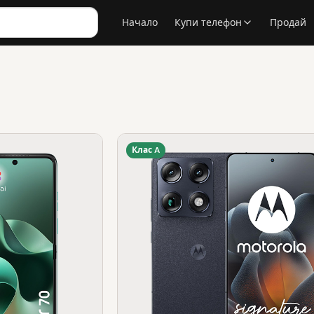
Начало
Купи телефон
Продай
Клас A