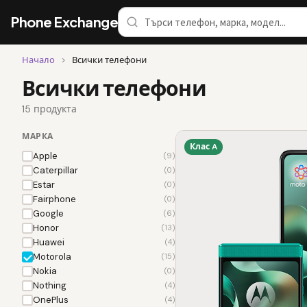
Phone Exchange
Начало
>
Всички телефони
Всички телефони
15 продукта
МАРКА
Клас A
Apple
(9)
Caterpillar
(0)
Estar
(0)
Fairphone
(0)
Google
(6)
Honor
(13)
Huawei
(4)
Motorola
(15)
Nokia
(0)
Nothing
(4)
OnePlus
(4)