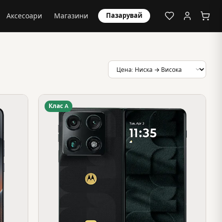
Аксесоари
Магазини
Пазарувай
Клас A