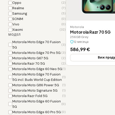
Oppo
(2)
Realme
(7)
Samsung
(5)
SONIM
(0)
Vivo
(0)
Motorola
Xiaomi
(32)
Motorola Razr 70 5G
МОДЕЛ
256GB
·
Grey
12 месеца
Motorola Moto Edge 70 Fusion
(3)
5G
586,99 €
Motorola Moto Edge 70 Pro 5G
(3)
Виж проду
Motorola Moto G67 5G
(2)
Motorola Razr 70 5G
(2)
Motorola Moto Edge 60 Neo 5G
(1)
Motorola Moto Edge 70 Fusion
(1)
5G incl. Buds World Cup Edition
Motorola Moto G86 Power 5G
(1)
Motorola Moto Signature 5G
(1)
Motorola Razr Fold 5G
(1)
Motorola Moto Edge 60 Fusion
(0)
5G
Motorola Moto Edge 60 Pro 5G
(0)