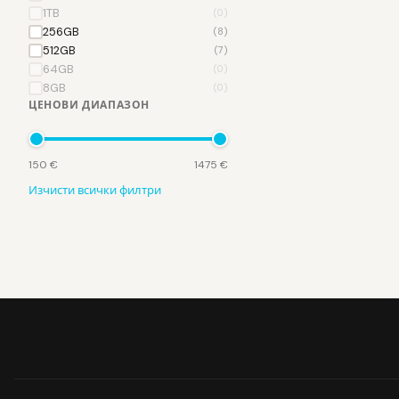
1TB
(0)
256GB
(8)
512GB
(7)
64GB
(0)
8GB
(0)
ЦЕНОВИ ДИАПАЗОН
150 €
1475 €
Изчисти всички филтри