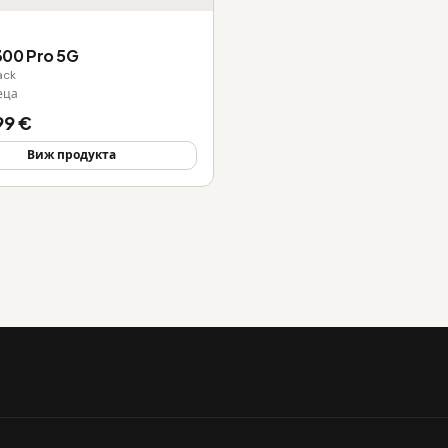
300 Pro 5G
ack
еца
99 €
Виж продукта