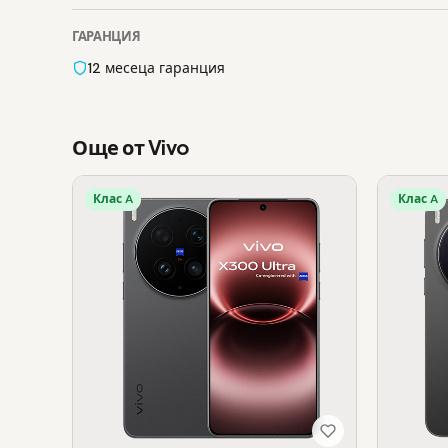
ГАРАНЦИЯ
12 месеца гаранция
Още от Vivo
Клас A
Клас A