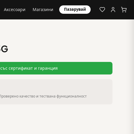
Аксесоари
Магазини
Пазарувай
5G
със сертификат и гаранция
Проверено качество и тествана функционалност