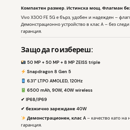
Компактен размер. Истинска мощ. Флагман бе
Vivo X300 FE 5G е бърз, удобен и надежден – флагм
Демонстрационно устройство в клас A – без следи 
гаранция.
Защо да го избереш:
50 MP + 50 MP + 8 MP ZEISS triple
Snapdragon 8 Gen 5
6.31" LTPO AMOLED, 120Hz
6500 mAh, 90W, 40W wireless
✔ IP68/IP69
✔ безжично зареждане 40W
Демонстрационен, клас A
– качество като на 
гаранция.