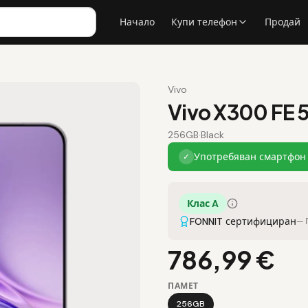
Начало
Купи телефон
Продай
Vivo
Vivo X300 FE 
256GB
·
Black
Употребяван смартфон 
✓
Клас A
FONNIT сертифициран
— 
786,99 €
ПАМЕТ
256GB