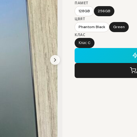
ПАМЕТ
128GB
256GB
ЦВЯТ
Phantom Black
Green
КЛАС
Клас C