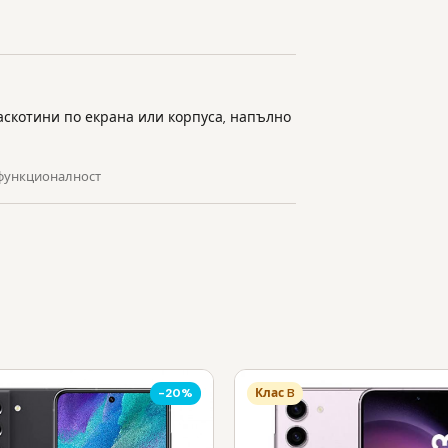
аскотини по екрана или корпуса, напълно
 функционалност
-20%
Клас B