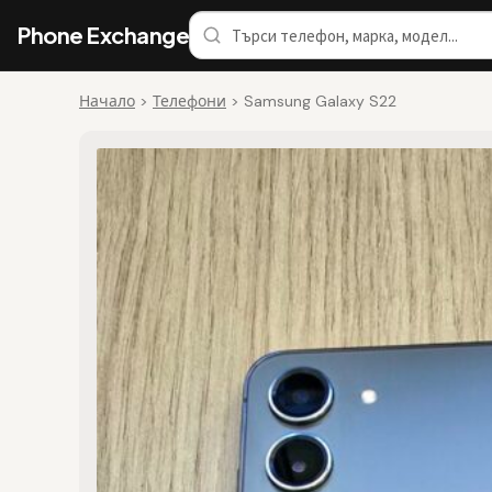
Phone Exchange
Начало
>
Телефони
>
Samsung Galaxy S22