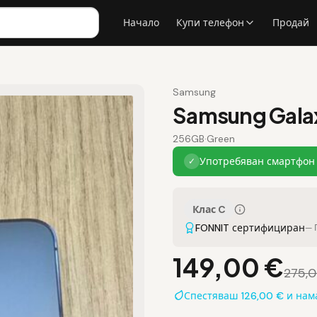
Начало
Купи телефон
Продай
Samsung
Samsung Gala
256GB
·
Green
Употребяван смартфон 
✓
Клас C
FONNIT сертифициран
— 
149,00 €
275,
Спестяваш 126,00 € и на