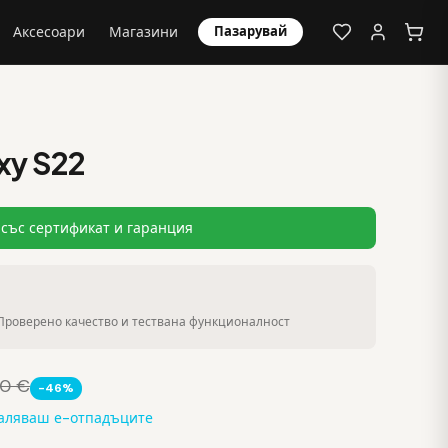
Аксесоари
Магазини
Пазарувай
xy S22
със сертификат и гаранция
Проверено качество и тествана функционалност
00 €
-46%
маляваш е-отпадъците