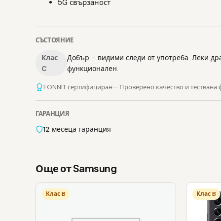
5G свързаност
СЪСТОЯНИЕ
Клас
Добър – видими следи от употреба. Леки др
C
функционален.
FONNIT сертифициран
— Проверено качество и тествана
ГАРАНЦИЯ
12 месеца гаранция
Още от Samsung
Клас B
Клас B