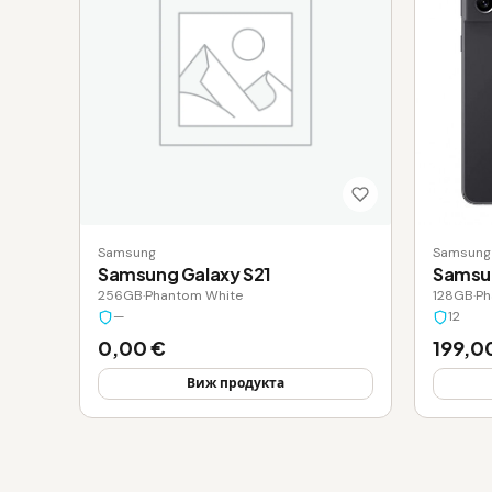
Samsung
Samsung
Samsung Galaxy S21
Samsun
256GB
·
Phantom White
128GB
·
Ph
—
12
0,00 €
199,0
Виж продукта