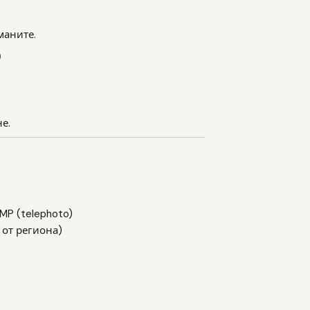
маните.
)
е.
 MP (telephoto)
 от региона)