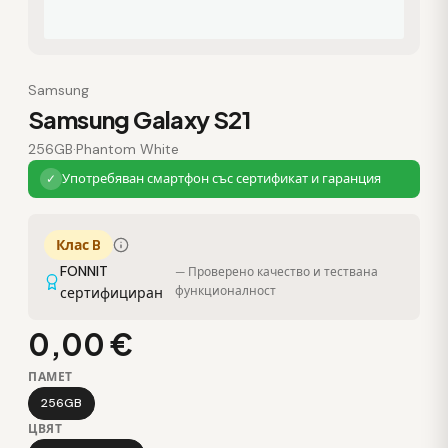
Samsung
Samsung Galaxy S21
256GB
·
Phantom White
Употребяван смартфон със сертификат и гаранция
✓
Клас B
FONNIT
— Проверено качество и тествана
функционалност
сертифициран
0,00 €
ПАМЕТ
256GB
ЦВЯТ