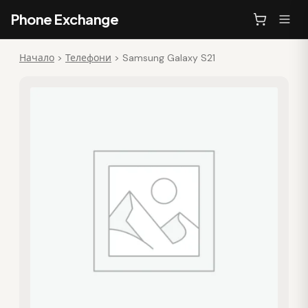
Phone Exchange
Начало
>
Телефони
>
Samsung Galaxy S21