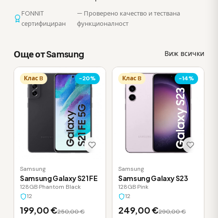
FONNIT
— Проверено качество и тествана
сертифициран
функционалност
Още от Samsung
Виж всички
Клас B
-20%
Клас B
-14%
Samsung
Samsung
Samsung Galaxy S21 FE
Samsung Galaxy S23
128GB
·
Phantom Black
128GB
·
Pink
12
12
199,00 €
249,00 €
250,00 €
290,00 €