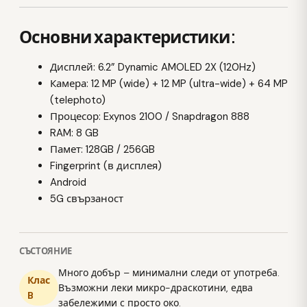
Основни характеристики:
Дисплей: 6.2” Dynamic AMOLED 2X (120Hz)
Камера: 12 MP (wide) + 12 MP (ultra-wide) + 64 MP
(telephoto)
Процесор: Exynos 2100 / Snapdragon 888
RAM: 8 GB
Памет: 128GB / 256GB
Fingerprint (в дисплея)
Android
5G свързаност
СЪСТОЯНИЕ
Много добър – минимални следи от употреба.
Клас
Възможни леки микро-драскотини, едва
B
забележими с просто око.