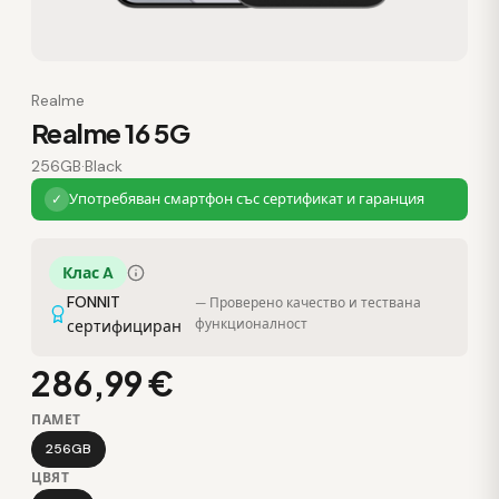
Realme
Realme 16 5G
256GB
·
Black
Употребяван смартфон със сертификат и гаранция
✓
Клас A
FONNIT
— Проверено качество и тествана
функционалност
сертифициран
286,99 €
ПАМЕТ
256GB
ЦВЯТ