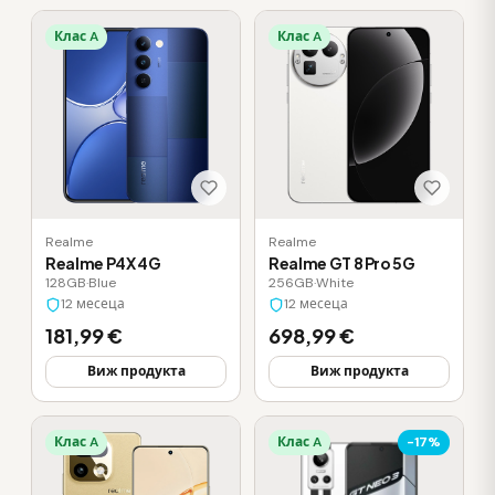
Клас A
Клас A
Realme
Realme
Realme P4X 4G
Realme GT 8 Pro 5G
128GB
·
Blue
256GB
·
White
12 месеца
12 месеца
181,99 €
698,99 €
Виж продукта
Виж продукта
Клас A
Клас A
-17%