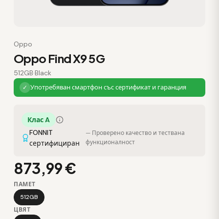
Oppo
Oppo Find X9 5G
512GB
·
Black
Употребяван смартфон със сертификат и гаранция
✓
Клас A
FONNIT
— Проверено качество и тествана
функционалност
сертифициран
873,99 €
ПАМЕТ
512GB
ЦВЯТ