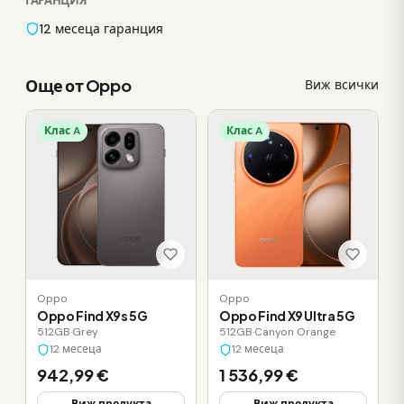
ГАРАНЦИЯ
12 месеца гаранция
Още от Oppo
Виж всички
Клас A
Клас A
Oppo
Oppo
Oppo Find X9s 5G
Oppo Find X9 Ultra 5G
512GB
·
Grey
512GB
·
Canyon Orange
12 месеца
12 месеца
942,99 €
1 536,99 €