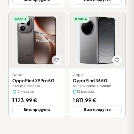
Виж продукта
Виж продукта
Клас A
Клас A
Oppo
Oppo
Oppo Find X9 Pro 5G
Oppo Find N6 5G
512GB
·
Charcoal
512GB
·
Stellar Titanium
12 месеца
12 месеца
1 123,99 €
1 811,99 €
Виж продукта
Виж продукта