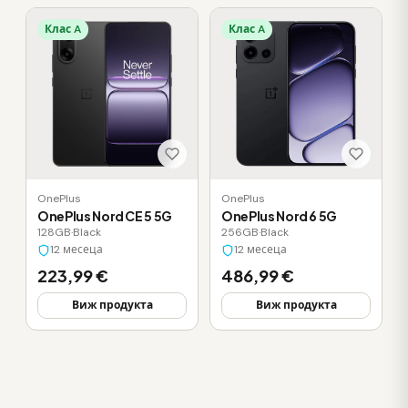
Клас A
Клас A
OnePlus
OnePlus
OnePlus Nord CE 5 5G
OnePlus Nord 6 5G
128GB
·
Black
256GB
·
Black
12 месеца
12 месеца
223,99 €
486,99 €
Виж продукта
Виж продукта