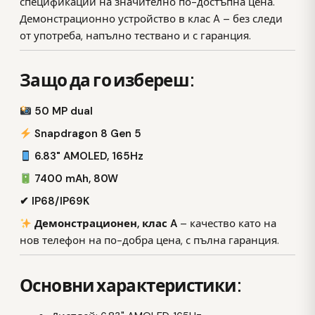
спецификации на значително по-достъпна цена.
Демонстрационно устройство в клас A – без следи
от употреба, напълно тествано и с гаранция.
Защо да го избереш:
50 MP dual
Snapdragon 8 Gen 5
6.83" AMOLED, 165Hz
7400 mAh, 80W
✔ IP68/IP69K
Демонстрационен, клас A
– качество като на
нов телефон на по-добра цена, с пълна гаранция.
Основни характеристики: