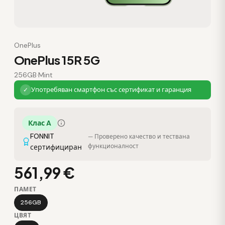
OnePlus
OnePlus 15R 5G
256GB
·
Mint
Употребяван смартфон със сертификат и гаранция
✓
Клас A
FONNIT
— Проверено качество и тествана
функционалност
сертифициран
561,99 €
ПАМЕТ
256GB
ЦВЯТ