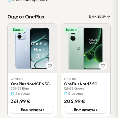
12 месеца гаранция
Още от OnePlus
Виж всички
Клас A
Клас A
OnePlus
OnePlus
OnePlus Nord CE 6 5G
OnePlus Nord 3 5G
256GB
·
Blue
128GB
·
Green
12 месеца
12 месеца
361,99 €
206,99 €
Виж продукта
Виж продукта