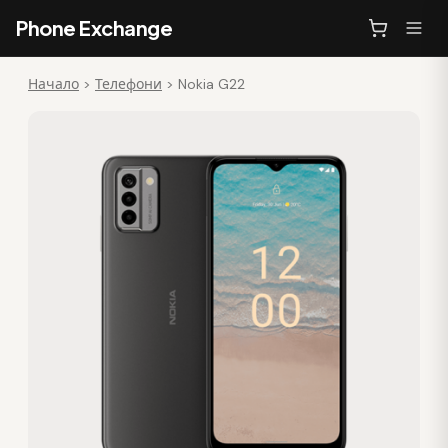
Phone Exchange
Начало
>
Телефони
>
Nokia G22