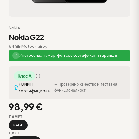
Nokia
Nokia G22
64GB
·
Meteor Grey
Употребяван смартфон със сертификат и гаранция
✓
Клас A
FONNIT
— Проверено качество и тествана
функционалност
сертифициран
98,99 €
ПАМЕТ
64GB
ЦВЯТ