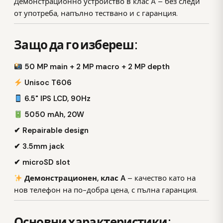
Демонстрационно устройство в клас A – без следи
от употреба, напълно тествано и с гаранция.
Защо да го избереш:
50 MP main + 2 MP macro + 2 MP depth
Unisoc T606
6.5" IPS LCD, 90Hz
5050 mAh, 20W
✔ Repairable design
✔ 3.5mm jack
✔ microSD slot
Демонстрационен, клас A
– качество като на
нов телефон на по-добра цена, с пълна гаранция.
Основни характеристики: