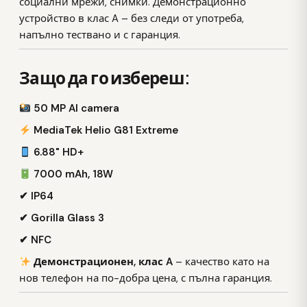
социални мрежи, снимки. Демонстрационно
устройство в клас A – без следи от употреба,
напълно тествано и с гаранция.
Защо да го избереш:
50 MP AI camera
MediaTek Helio G81 Extreme
6.88" HD+
7000 mAh, 18W
✔ IP64
✔ Gorilla Glass 3
✔ NFC
Демонстрационен, клас A
– качество като на
нов телефон на по-добра цена, с пълна гаранция.