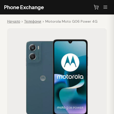
Phone Exchange
Начало
>
Телефони
>
Motorola Moto G06 Power 4G