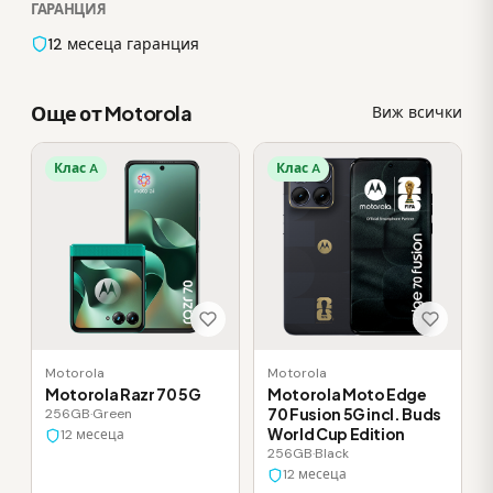
ГАРАНЦИЯ
12 месеца гаранция
Още от Motorola
Виж всички
Клас A
Клас A
Motorola
Motorola
Motorola Razr 70 5G
Motorola Moto Edge
70 Fusion 5G incl. Buds
256GB
·
Green
World Cup Edition
12 месеца
256GB
·
Black
12 месеца