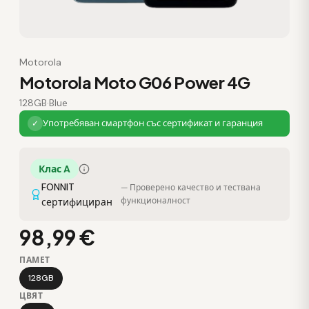
Motorola
Motorola Moto G06 Power 4G
128GB
·
Blue
Употребяван смартфон със сертификат и гаранция
✓
Клас A
FONNIT
— Проверено качество и тествана
функционалност
сертифициран
98,99 €
ПАМЕТ
128GB
ЦВЯТ