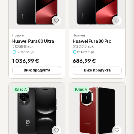
Huawei
Huawei
Huawei Pura 80 Ultra
Huawei Pura 80 Pro
512GB
·
Black
512GB
·
Black
12 месеца
12 месеца
1 036,99 €
686,99 €
Виж продукта
Виж продукта
Клас A
Клас A