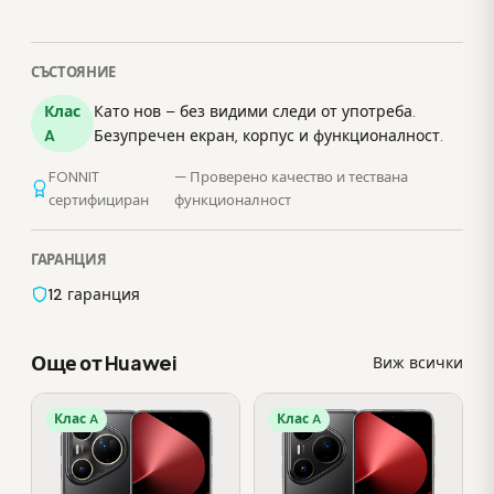
СЪСТОЯНИЕ
Клас
Като нов – без видими следи от употреба.
A
Безупречен екран, корпус и функционалност.
FONNIT
— Проверено качество и тествана
сертифициран
функционалност
ГАРАНЦИЯ
12 гаранция
Още от Huawei
Виж всички
Клас A
Клас A