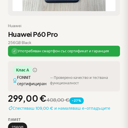
Huawei
Huawei P60 Pro
256GB
·
Black
Употребяван смартфон със сертификат и гаранция
✓
Клас A
FONNIT
— Проверено качество и тествана
функционалност
сертифициран
299,00 €
408,00 €
-27%
Спестяваш 109,00 € и намаляваш е-отпадъците
ПАМЕТ
256GB