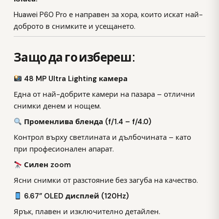
Huawei P60 Pro е направен за хора, които искат най-
доброто в снимките и усещането.
Защо да го избереш:
48 MP Ultra Lighting камера
Една от най-добрите камери на пазара – отлични
снимки денем и нощем.
Променлива бленда (f/1.4 – f/4.0)
Контрол върху светлината и дълбочината – като
при професионален апарат.
Силен zoom
Ясни снимки от разстояние без загуба на качество.
6.67” OLED дисплей (120Hz)
Ярък, плавен и изключително детайлен.