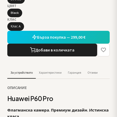
ЦВЯТ
Black
КЛАС
Клас A
Бърза покупка — 299,00 €
Добави в количката
За устройството
Характеристики
Гаранция
Отзиви
ОПИСАНИЕ
Huawei P60 Pro
Флагманска камера. Премиум дизайн. Истинска
класа.