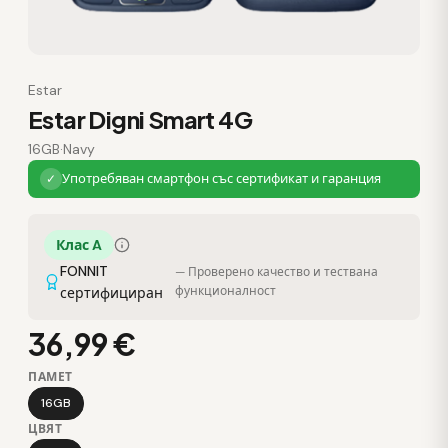
Estar
Estar Digni Smart 4G
16GB
·
Navy
Употребяван смартфон със сертификат и гаранция
✓
Клас A
FONNIT
— Проверено качество и тествана
функционалност
сертифициран
36,99 €
ПАМЕТ
16GB
ЦВЯТ