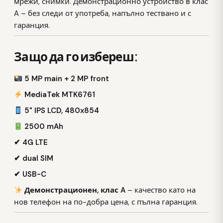
мрежи, снимки. Демонстрационно устройство в клас
A – без следи от употреба, напълно тествано и с
гаранция.
Защо да го избереш:
5 MP main + 2 MP front
MediaTek MTK6761
5" IPS LCD, 480x854
2500 mAh
✔ 4G LTE
✔ dual SIM
✔ USB-C
Демонстрационен, клас A
– качество като на
нов телефон на по-добра цена, с пълна гаранция.