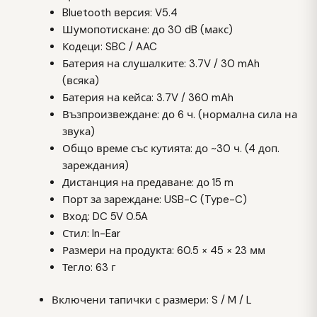
Bluetooth версия: V5.4
Шумопотискане: до 30 dB (макс)
Кодеци: SBC / AAC
Батерия на слушалките: 3.7V / 30 mAh
(всяка)
Батерия на кейса: 3.7V / 360 mAh
Възпроизвеждане: до 6 ч. (нормална сила на
звука)
Общо време със кутията: до ~30 ч. (4 доп.
зареждания)
Дистанция на предаване: до 15 m
Порт за зареждане: USB-C (Type-C)
Вход: DC 5V 0.5A
Стил: In-Ear
Размери на продукта: 60.5 × 45 × 23 мм
Тегло: 63 г
Включени тапички с размери: S / M / L