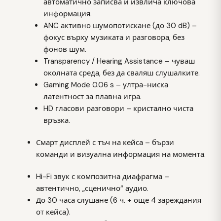
автоматично записва и извлича ключова
информация.
ANC активно шумопотискане (до 30 dB) –
фокус върху музиката и разговора, без
фонов шум.
Transparency / Hearing Assistance – чуваш
околната среда, без да сваляш слушалките.
Gaming Mode 0.06 s – ултра-ниска
латентност за плавна игра.
HD гласови разговори – кристално чиста
връзка.
Смарт дисплей с тъч на кейса – бързи
команди и визуална информация на момента.
Hi-Fi звук с композитна диафрагма –
автентично, „сценично“ аудио.
До 30 часа слушане (6 ч. + още 4 зареждания
от кейса).