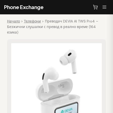
Phone Exchange
Начало
>
Телефони
>
Преводач DEVIA AI TWS Pro4 –
Безжични слушалки с превод в реално време (164
езика)