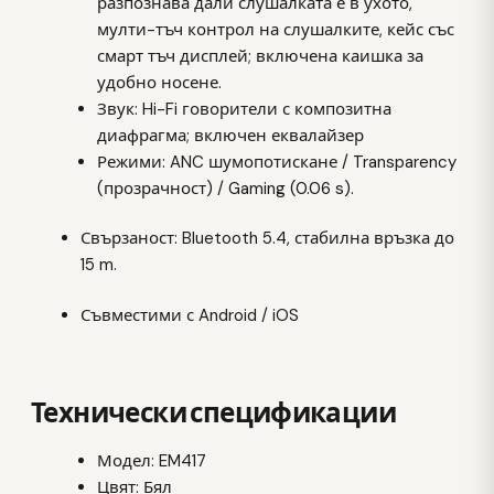
разпознава дали слушалката е в ухото,
мулти-тъч контрол на слушалките, кейс със
смарт тъч дисплей; включена каишка за
удобно носене.
Звук: Hi-Fi говорители с композитна
диафрагма; включен еквалайзер
Режими: ANC шумопотискане / Transparency
(прозрачност) / Gaming (0.06 s).
Свързаност: Bluetooth 5.4, стабилна връзка до
15 m.
Съвместими с Android / iOS
Технически спецификации
Модел: EM417
Цвят: Бял