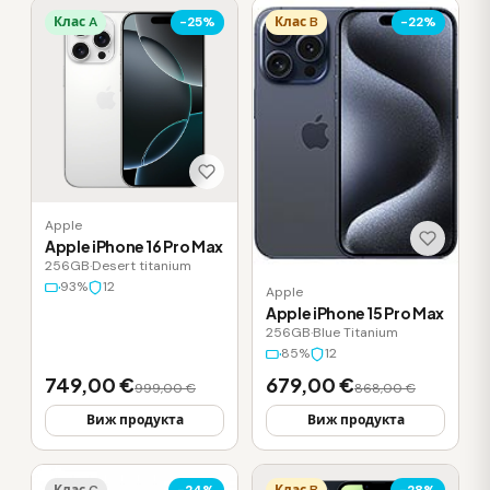
Клас A
-25%
Клас B
-22%
Apple
Apple iPhone 16 Pro Max
256GB
·
Desert titanium
93%
12
Apple
Apple iPhone 15 Pro Max
256GB
·
Blue Titanium
85%
12
749,00 €
679,00 €
999,00 €
868,00 €
Виж продукта
Виж продукта