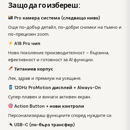
Защо да го избереш:
Pro камера система (следващо ниво)
Още по-добър детайл, по-добри снимки на тъмно и
по-прецизен zoom.
A18 Pro чип
Ново поколение производителност – бързина,
ефективност и готовност за AI функции.
Титаниев корпус
Лек, здрав и премиум на усещане.
120Hz ProMotion дисплей + Always-On
Супер плавен и винаги активен екран.
Action Button + нови контроли
Персонализираш функциите според нуждите си.
USB-C (по-бърз трансфер)