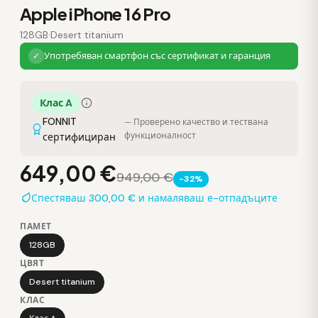
Apple iPhone 16 Pro
128GB
·
Desert titanium
Употребяван смартфон със сертификат и гаранция
✓
Клас A
FONNIT
— Проверено качество и тествана
функционалност
сертифициран
649,00 €
949,00 €
-32%
Спестяваш 300,00 € и намаляваш е-отпадъците
ПАМЕТ
128GB
ЦВЯТ
Desert titanium
КЛАС