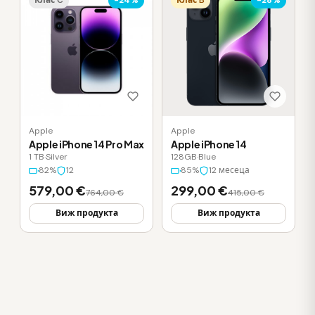
Клас C
-24%
Клас B
-28%
Apple
Apple
Apple iPhone 14 Pro Max
Apple iPhone 14
1 TB
·
Silver
128GB
·
Blue
82%
12
85%
12 месеца
579,00 €
299,00 €
764,00 €
415,00 €
Виж продукта
Виж продукта