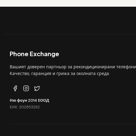
Phone Exchange
Вашият доверен партньор за рекондиционирани телефони
Качество, гаранция и грижа за околната среда.
Ню фоун 2014 ЕООД
ЕИК: 202853262