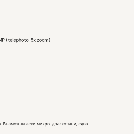
 MP (telephoto, 5x zoom)
. Възможни леки микро-драскотини, едва