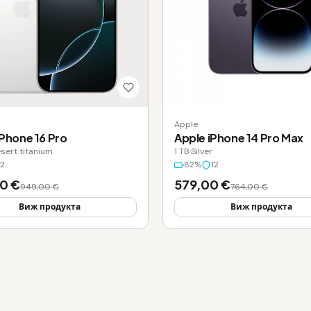
Apple
iPhone 16 Pro
Apple iPhone 14 Pro Max
sert titanium
1 TB
·
Silver
12
82%
12
0 €
579,00 €
949,00 €
764,00 €
Виж продукта
Виж продукта