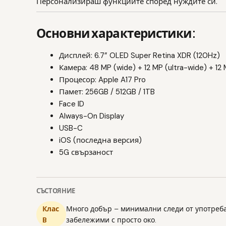
Персонализираш функциите според нуждите си.
Основни характеристики:
Дисплей: 6.7” OLED Super Retina XDR (120Hz)
Камера: 48 MP (wide) + 12 MP (ultra-wide) + 12
Процесор: Apple A17 Pro
Памет: 256GB / 512GB / 1TB
Face ID
Always-On Display
USB-C
iOS (последна версия)
5G свързаност
СЪСТОЯНИЕ
Клас
Много добър – минимални следи от употреба
B
забележими с просто око.