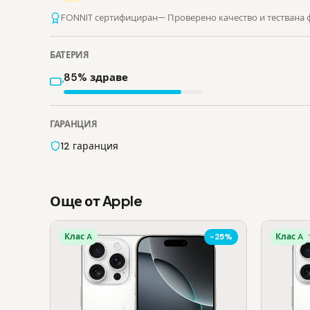
FONNIT сертифициран
— Проверено качество и тествана
БАТЕРИЯ
85% здраве
ГАРАНЦИЯ
12 гаранция
Още от Apple
Клас A
-25%
Клас A