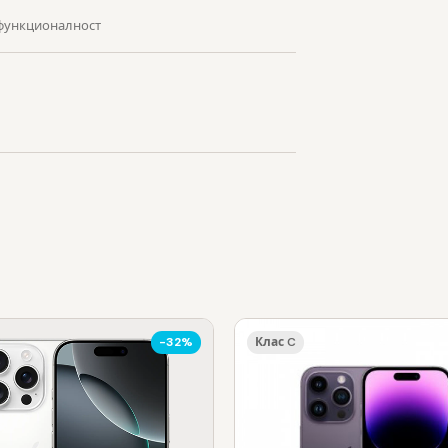
 функционалност
-32%
Клас C