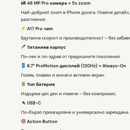
48 MP Pro камера + 5x zoom
Най-добрият zoom в iPhone досега. Повече детайл
разстояние.
A17 Pro чип
Брутална скорост и производителност – без забавя
Титаниев корпус
По-лек и по-здрав от предишните поколения.
6.7” ProMotion дисплей (120Hz) + Always-On
Голям, плавен и винаги активен екран.
Топ батерия
Издържа цял ден и повече – без компромис.
USB-C
По-бързо прехвърляне и универсално зареждане.
Action Button