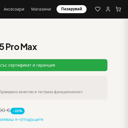
Аксесоари
Магазини
Пазарувай
5 Pro Max
със сертификат и гаранция
Проверено качество и тествана функционалност
00 €
-22%
маляваш е-отпадъците