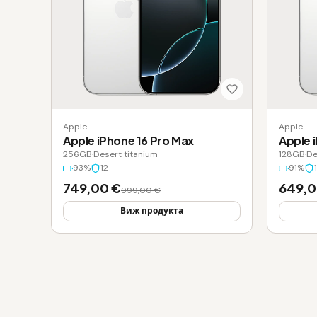
Apple
Apple
Apple iPhone 16 Pro Max
Apple 
256GB
·
Desert titanium
128GB
·
De
93%
12
91%
749,00 €
649,0
999,00 €
Виж продукта