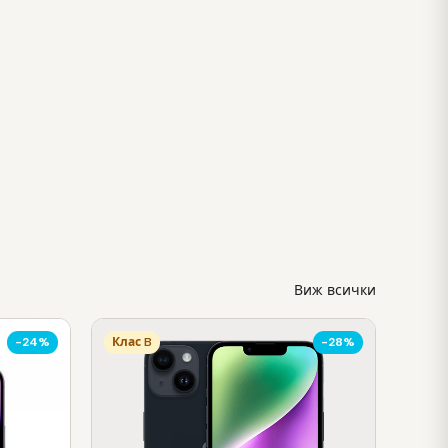
Виж всички
-24%
Клас B
-28%