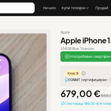
Начало
Купи телефон
Продай
Apple
Apple iPhone 1
256GB
·
Blue Titanium
Употребяван смартфон 
✓
Клас B
FONNIT сертифициран
— 
679,00 €
868,
Спестяваш 189,00 € и на