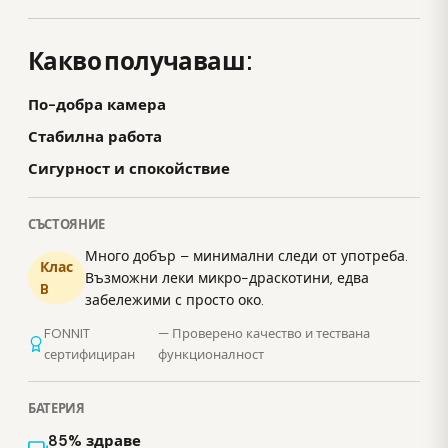
Какво получаваш:
По-добра камера
Стабилна работа
Сигурност и спокойствие
СЪСТОЯНИЕ
Много добър – минимални следи от употреба.
Клас
Възможни леки микро-драскотини, едва
B
забележими с просто око.
FONNIT
— Проверено качество и тествана
сертифициран
функционалност
БАТЕРИЯ
85% здраве