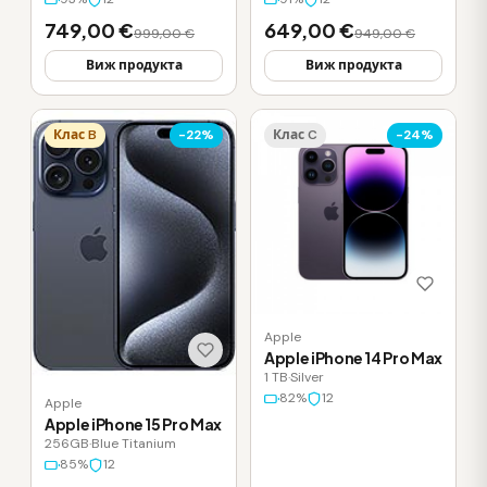
749,00 €
649,00 €
999,00 €
949,00 €
Виж продукта
Виж продукта
Клас B
-22%
Клас C
-24%
Apple
Apple iPhone 14 Pro Max
1 TB
·
Silver
82%
12
Apple
Apple iPhone 15 Pro Max
256GB
·
Blue Titanium
85%
12