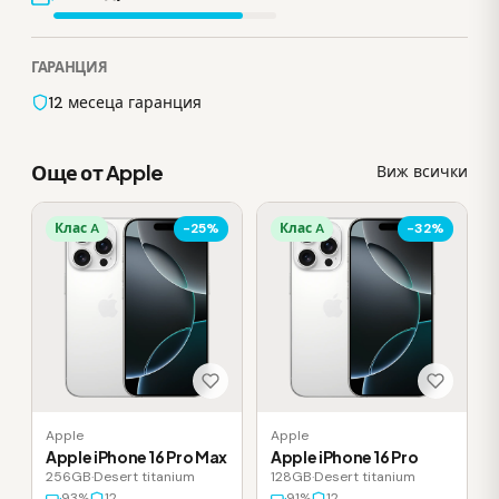
ГАРАНЦИЯ
12 месеца гаранция
Още от Apple
Виж всички
Клас A
-25%
Клас A
-32%
Apple
Apple
Apple iPhone 16 Pro Max
Apple iPhone 16 Pro
256GB
·
Desert titanium
128GB
·
Desert titanium
93%
12
91%
12