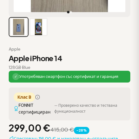
Apple
Apple iPhone 14
128GB
·
Blue
Употребяван смартфон със сертификат и гаранция
✓
Клас B
FONNIT
— Проверено качество и тествана
функционалност
сертифициран
299,00 €
415,00 €
-28%
Спестяваш 116,00 € и намаляваш е-отпадъците