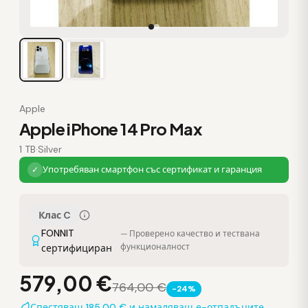
Apple
Apple iPhone 14 Pro Max
1 TB
·
Silver
Употребяван смартфон със сертификат и гаранция
✓
Клас C
FONNIT
— Проверено качество и тествана
функционалност
сертифициран
579,00 €
764,00 €
-24%
Спестяваш 185,00 € и намаляваш е-отпадъците