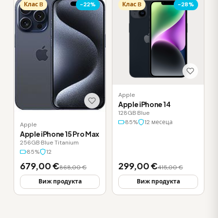
Клас B
-22%
Клас B
-28%
Apple
Apple iPhone 14
128GB
·
Blue
85%
12 месеца
Apple
Apple iPhone 15 Pro Max
256GB
·
Blue Titanium
85%
12
679,00 €
299,00 €
868,00 €
415,00 €
Виж продукта
Виж продукта