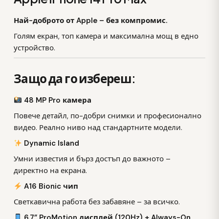
Най-доброто от Apple – без компромис.
Голям екран, топ камера и максимална мощ в едно
устройство.
Защо да го избереш:
48 MP Pro камера
Повече детайл, по-добри снимки и професионално
видео. Реално ниво над стандартните модели.
Dynamic Island
Умни известия и бърз достъп до важното –
директно на екрана.
A16 Bionic чип
Светкавична работа без забавяне – за всичко.
6.7” ProMotion дисплей (120Hz) + Always-On