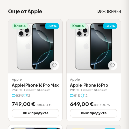
Още от Apple
Виж всички
Клас A
-25%
Клас A
-32%
Apple
Apple
Apple iPhone 16 Pro Max
Apple iPhone 16 Pro
256GB
·
Desert titanium
128GB
·
Desert titanium
93%
12
91%
12
749,00 €
649,00 €
999,00 €
949,00 €
Виж продукта
Виж продукта