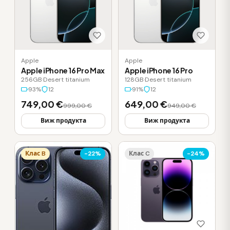
Apple
Apple
Apple iPhone 16 Pro Max
Apple iPhone 16 Pro
256GB
·
Desert titanium
128GB
·
Desert titanium
93%
12
91%
12
749,00 €
649,00 €
999,00 €
949,00 €
Виж продукта
Виж продукта
Клас B
-22%
Клас C
-24%