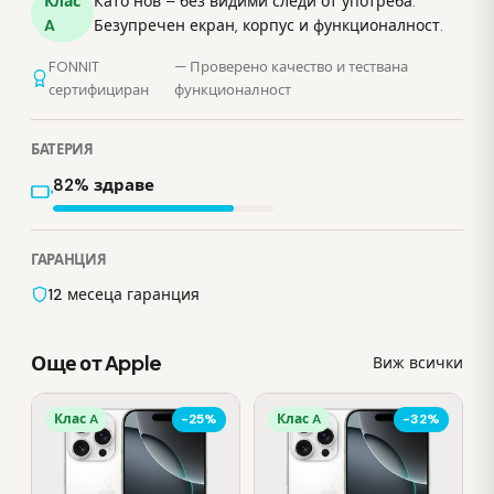
Клас
Като нов – без видими следи от употреба.
A
Безупречен екран, корпус и функционалност.
FONNIT
— Проверено качество и тествана
сертифициран
функционалност
БАТЕРИЯ
82% здраве
ГАРАНЦИЯ
12 месеца гаранция
Още от Apple
Виж всички
Клас A
-25%
Клас A
-32%