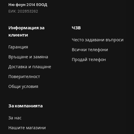
Ню фоун 2014 ЕООД
ЕИК: 202853262
Информация за
ЧЗВ
клиенти
Често задавани въпроси
Гаранция
Всички телефони
Връщане и замяна
Продай телефон
Доставка и плащане
Поверителност
Общи условия
За компанията
За нас
Нашите магазини