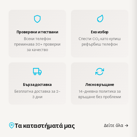
Проверени и тествани
Еко избор
Всеки телефон
Спести CO₂ като купиш
преминава 30+ проверки
рефърбиш телефон
за качество
Бърза доставка
Лесно връщане
Безплатна доставка за 2-
14-дневна политика за
3 дни
връщане без проблеми
Τα καταστήματά μας
Δείτε όλα →