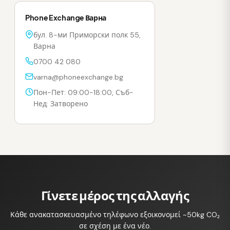
Phone Exchange Варна
бул. 8-ми Приморски полк 55,
Варна
0700 42 080
varna@phoneexchange.bg
Пон-Пет: 09:00-18:00, Съб-
Нед: Затворено
Γίνετε μέρος της αλλαγής
Κάθε ανακατασκευασμένο τηλέφωνο εξοικονομεί ~50kg CO₂
σε σχέση με ένα νέο.